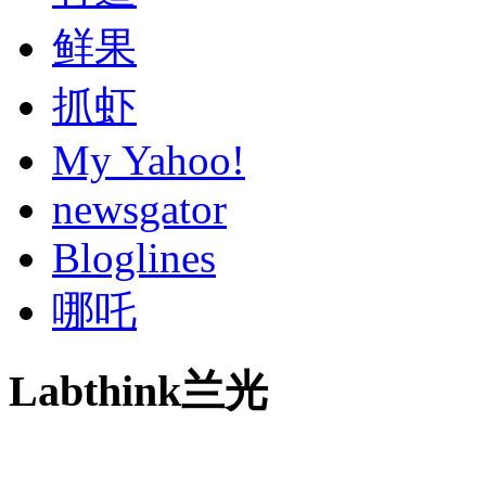
鲜果
抓虾
My Yahoo!
newsgator
Bloglines
哪吒
Labthink兰光