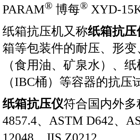
®
®
PARAM
博每
XYD-1
纸箱抗压机又称
纸箱抗压
箱等包装件的耐压、形变
（食用油、矿泉水）、纸
（IBC桶）等容器的抗压
纸箱抗压仪
符合国内外多种标
4857.4、ASTM D642、AS
12048、JIS Z0212