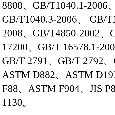
8808、GB/T1040.1-2006
GB/T1040.3-2006、 GB/T
2008、GB/T4850-2002、G
17200、GB/T 16578.1-2
GB/T 2791、GB/T 2792
ASTM D882、ASTM D1
F88、ASTM F904、JIS P
1130。