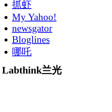
抓虾
My Yahoo!
newsgator
Bloglines
哪吒
Labthink兰光