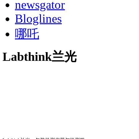
newsgator
Bloglines
哪吒
Labthink兰光