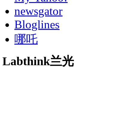
newsgator
Bloglines
哪吒
Labthink兰光