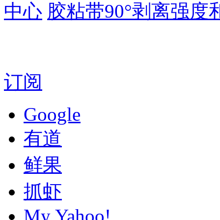
中心
胶粘带90°剥离强
订阅
Google
有道
鲜果
抓虾
My Yahoo!