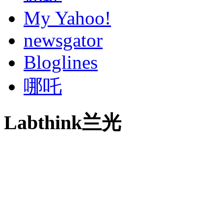
My Yahoo!
newsgator
Bloglines
哪吒
Labthink兰光