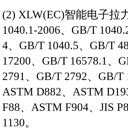
(2) XLW(EC)智能电子拉
1040.1-2006、GB/T 1040
4、GB/T 1040.5、GB/T 4
17200、GB/T 16578.1、G
2791、GB/T 2792、GB/T
ASTM D882、ASTM D1
F88、ASTM F904、JIS P8
1130。