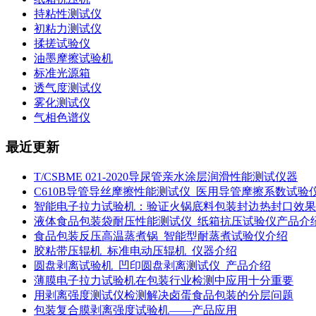
持粘性测试仪
初粘力测试仪
揉搓试验仪
油墨摩擦试验机
标准光源箱
透气度测试仪
雾化测试仪
气相色谱仪
最近更新
T/CSBME 021-2020导尿管亲水涂层润滑性能测试仪器
C610B导管导丝摩擦性能测试仪_医用导管摩擦系数试验
智能电子拉力试验机：验证火锅底料包装封边热封口效果
液体食品包装袋耐压性能测试仪_纸箱抗压试验仪产品介
食品包装反压高温蒸煮锅_智能型耐蒸煮试验仪介绍
胶粘带压辊机_标准电动压辊机_仪器介绍
圆盘剥离试验机_凹印圆盘剥离测试仪_产品介绍
薄膜电子拉力试验机在包装行业检测中应用十分重要
用剥离强度测试仪检测解决卤蛋食品包装的分层问题
包装复合膜剥离强度试验机——产品应用