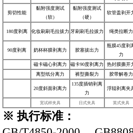
黏附强度测试
黏附强度测试
剪切性能
软管盖剥开
（软）
（硬）
180度剥离
化妆刷刷毛拉拔力
牙刷刷毛拉拔力
绳类拉断力
瓶膜45度剥
90度剥离
奶杯杯膜剥离力
胶塞拔出力
力
磁卡磁心剥离力
磁卡90度剥离力
热封膜撕开
离型纸分离力
裤型撕裂力
胶带解卷力
135度插销剥离
20度斜面剥离力
浮辊剥离夹
力
宽试样夹具
日式夹具
英式夹具
※
执行标准：
GB/T4850-2000、 GB8808