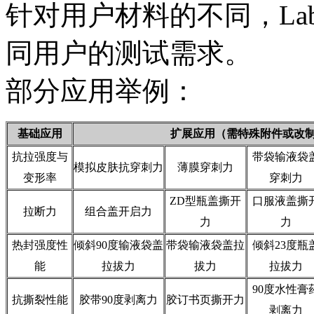
针对用户材料的不同，Lab
同用户的测试需求。
部分应用举例：
基础应用
扩展应用（需特殊附件或改
抗拉强度与
带袋输液袋
模拟皮肤抗穿刺力
薄膜穿刺力
变形率
穿刺力
ZD型瓶盖撕开
口服液盖撕
拉断力
组合盖开启力
力
力
热封强度性
倾斜90度输液袋盖
带袋输液袋盖拉
倾斜23度瓶
能
拉拔力
拔力
拉拔力
90度水性膏
抗撕裂性能
胶带90度剥离力
胶订书页撕开力
剥离力