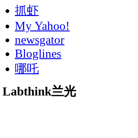
抓虾
My Yahoo!
newsgator
Bloglines
哪吒
Labthink兰光