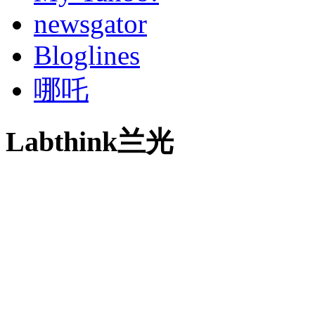
newsgator
Bloglines
哪吒
Labthink兰光