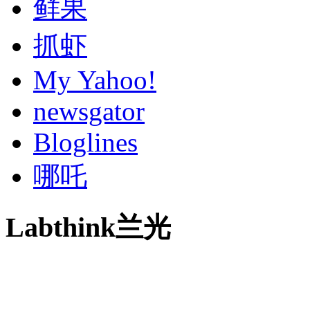
鲜果
抓虾
My Yahoo!
newsgator
Bloglines
哪吒
Labthink兰光