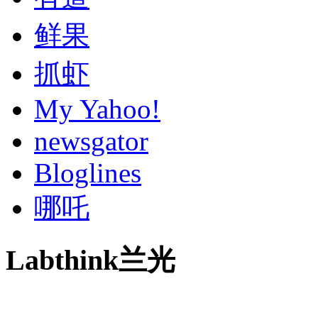
鲜果
抓虾
My Yahoo!
newsgator
Bloglines
哪吒
Labthink兰光