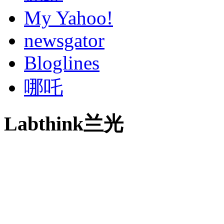
My Yahoo!
newsgator
Bloglines
哪吒
Labthink兰光