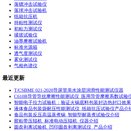
落镖冲击试验仪
落球冲击试验机
纸箱抗压机
持粘性测试仪
初粘力测试仪
揉搓试验仪
油墨摩擦试验机
标准光源箱
透气度测试仪
雾化测试仪
气相色谱仪
最近更新
T/CSBME 021-2020导尿管亲水涂层润滑性能测试仪器
C610B导管导丝摩擦性能测试仪_医用导管摩擦系数试验
智能电子拉力试验机：验证火锅底料包装封边热封口效果
液体食品包装袋耐压性能测试仪_纸箱抗压试验仪产品介
食品包装反压高温蒸煮锅_智能型耐蒸煮试验仪介绍
胶粘带压辊机_标准电动压辊机_仪器介绍
圆盘剥离试验机_凹印圆盘剥离测试仪_产品介绍