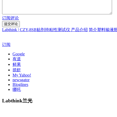
订阅评论
Labthink | CZY-8SB贴剂持粘性测试仪 产品介绍
简介塑料输液
订阅
Google
有道
鲜果
抓虾
My Yahoo!
newsgator
Bloglines
哪吒
Labthink兰光