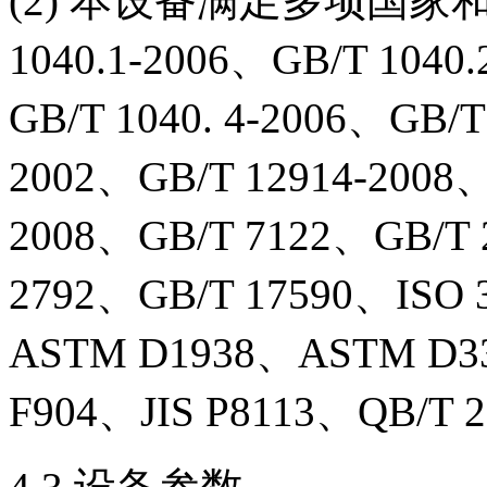
(2) 本设备满足多项国家和
1040.1-2006、GB/T 1040
GB/T 1040. 4-2006、GB/T
2002、GB/T 12914-2008、
2008、GB/T 7122、GB/T 
2792、GB/T 17590、IS
ASTM D1938、ASTM D
F904、JIS P8113、QB/T 2