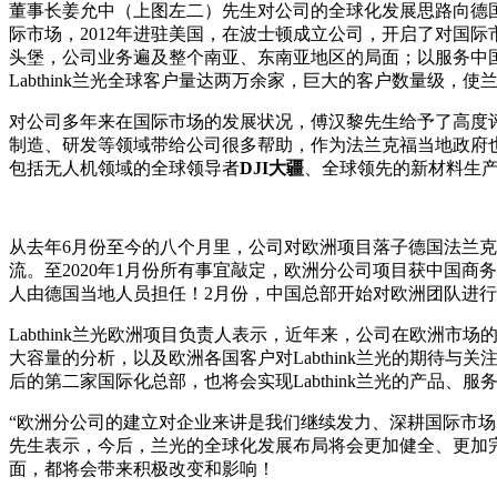
董事长姜允中（上图左二）先生对公司的全球化发展思路向德
际市场，2012年进驻美国，在波士顿成立公司，开启了对国
头堡，公司业务遍及整个南亚、东南亚地区的局面；以服务中
Labthink兰光全球客户量达两万余家，巨大的客户数量级，
对公司多年来在国际市场的发展状况，傅汉黎先生给予了高度评
制造、研发等领域带给公司很多帮助，作为法兰克福当地政府也
包括无人机领域的全球领导者
DJI
大疆
、全球领先的新材料生
从去年6月份至今的八个月里，公司对欧洲项目落子德国法兰
流。至2020年1月份所有事宜敲定，欧洲分公司项目获中国
人由德国当地人员担任！2月份，中国总部开始对欧洲团队进
Labthink兰光欧洲项目负责人表示，近年来，公司在欧
大容量的分析，以及欧洲各国客户对Labthink兰光的期待与
后的第二家国际化总部，也将会实现Labthink兰光的产品、
“欧洲分公司的建立对企业来讲是我们继续发力、深耕国际市
先生表示，今后，兰光的全球化发展布局将会更加健全、更加
面，都将会带来积极改变和影响！