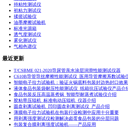
持粘性测试仪
初粘力测试仪
揉搓试验仪
油墨摩擦试验机
标准光源箱
透气度测试仪
雾化测试仪
气相色谱仪
最近更新
T/CSBME 021-2020导尿管亲水涂层润滑性能测试仪器
C610B导管导丝摩擦性能测试仪_医用导管摩擦系数试验
智能电子拉力试验机：验证火锅底料包装封边热封口效果
液体食品包装袋耐压性能测试仪_纸箱抗压试验仪产品介
食品包装反压高温蒸煮锅_智能型耐蒸煮试验仪介绍
胶粘带压辊机_标准电动压辊机_仪器介绍
圆盘剥离试验机_凹印圆盘剥离测试仪_产品介绍
薄膜电子拉力试验机在包装行业检测中应用十分重要
用剥离强度测试仪检测解决卤蛋食品包装的分层问题
包装复合膜剥离强度试验机——产品应用