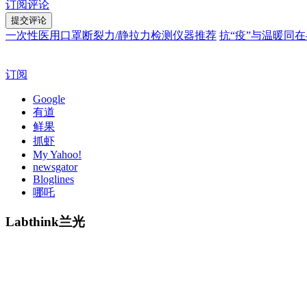
订阅评论
一次性医用口罩断裂力/静拉力检测仪器推荐
抗“疫”与温暖同
订阅
Google
有道
鲜果
抓虾
My Yahoo!
newsgator
Bloglines
哪吒
Labthink兰光