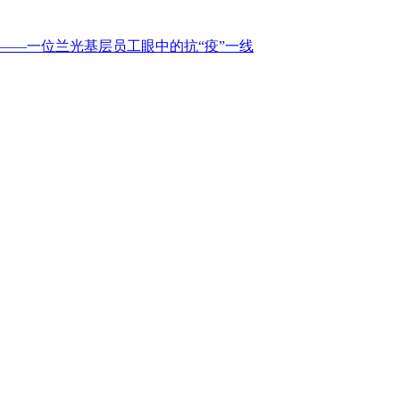
在——一位兰光基层员工眼中的抗“疫”一线