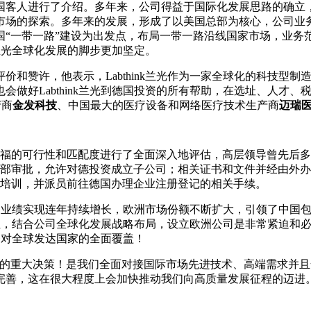
国客人进行了介绍。多年来，公司得益于国际化发展思路的确立，
际市场的探索。多年来的发展，形成了以美国总部为核心，公司
国“一带一路”建设为出发点，布局一带一路沿线国家市场，业务
使兰光全球化发展的脚步更加坚定。
价和赞许，他表示，Labthink兰光作为一家全球化的科技型
会做好Labthink兰光到德国投资的所有帮助，在选址、人才
产商
金发科技
、中国最大的医疗设备和网络医疗技术生产商
迈瑞
克福的可行性和匹配度进行了全面深入地评估，高层领导曾先后
商务部审批，允许对德投资成立子公司；相关证书和文件并经由外
行培训，并派员前往德国办理企业注册登记的相关手续。
洲市场的业绩实现连年持续增长，欧洲市场份额不断扩大，引领了中
关注，结合公司全球化发展战略布局，设立欧洲公司是非常紧迫和必要
服务对全球发达国家的全面覆盖！
场的重大决策！是我们全面对接国际市场先进技术、高端需求并且
完善，这在很大程度上会加快推动我们向高质量发展征程的迈进