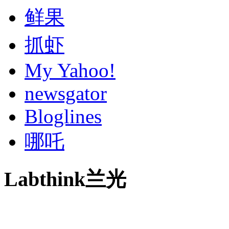
鲜果
抓虾
My Yahoo!
newsgator
Bloglines
哪吒
Labthink兰光