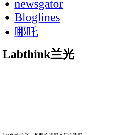
newsgator
Bloglines
哪吒
Labthink兰光