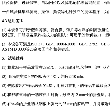
限位保护、过载保护、自动回位以及掉电记忆等智能配置，保
一台试验机集成剥离、拉伸、撕裂等七种独立的测试程序，为
4.3 适用范围
(1) 本设备可用于塑料薄膜、复合膜、薄片等材料的剥离强
胶瓶塞、口服液盖穿刺/拉拔力的测试；可用于胶带解卷力、
(2) 本设备可满足ISO 37、GB/T 10004-2008、GB/T 2792、GB 8808
ASTM D 3330等20余项国内外相关标准。
5
、试验过程
(1) 将胶粘带样品放置在23±1℃、50±5%RH的环境中，进行状态
(2) 用丙酮擦拭不锈钢板表面4次，并晾置10 min。
(3) 去除胶粘带样品表面的4层，用裁刀在剩下的样品中裁取宽为2
(4) 将裁取试样的一端胶粘面对折，形成约12 mm长的折叠层
(5) 在试样的折叠端从钢板上剥离约25 mm的胶粘带，并将