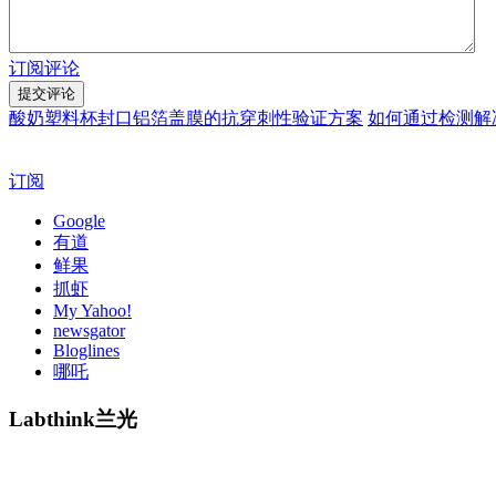
订阅评论
酸奶塑料杯封口铝箔盖膜的抗穿刺性验证方案
如何通过检测解
订阅
Google
有道
鲜果
抓虾
My Yahoo!
newsgator
Bloglines
哪吒
Labthink兰光