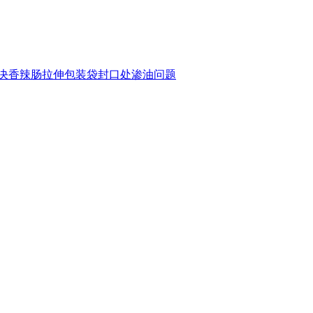
决香辣肠拉伸包装袋封口处渗油问题