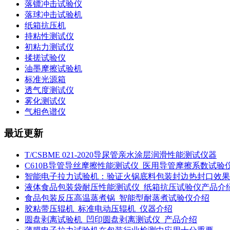
落镖冲击试验仪
落球冲击试验机
纸箱抗压机
持粘性测试仪
初粘力测试仪
揉搓试验仪
油墨摩擦试验机
标准光源箱
透气度测试仪
雾化测试仪
气相色谱仪
最近更新
T/CSBME 021-2020导尿管亲水涂层润滑性能测试仪器
C610B导管导丝摩擦性能测试仪_医用导管摩擦系数试验
智能电子拉力试验机：验证火锅底料包装封边热封口效果
液体食品包装袋耐压性能测试仪_纸箱抗压试验仪产品介
食品包装反压高温蒸煮锅_智能型耐蒸煮试验仪介绍
胶粘带压辊机_标准电动压辊机_仪器介绍
圆盘剥离试验机_凹印圆盘剥离测试仪_产品介绍