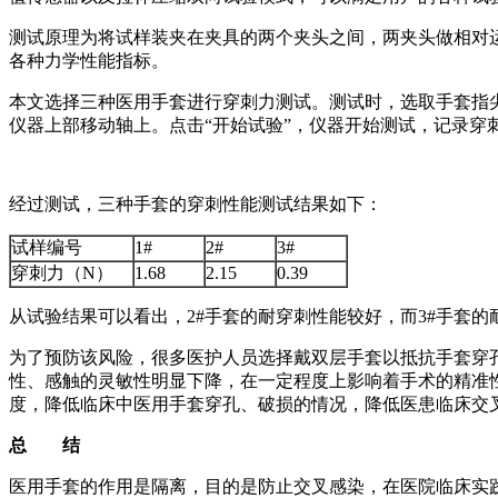
测试原理为将试样装夹在夹具的两个夹头之间，两夹头做相对
各种力学性能指标。
本文选择三种医用手套进行穿刺力测试。测试时，选取手套指尖、手
仪器上部移动轴上。点击“开始试验”，仪器开始测试，记录穿
经过测试，三种手套的穿刺性能测试结果如下：
试样编号
1#
2#
3#
穿刺力（N）
1.68
2.15
0.39
从试验结果可以看出，2#手套的耐穿刺性能较好，而3#手套
为了预防该风险，很多医护人员选择戴双层手套以抵抗手套穿
性、感触的灵敏性明显下降，在一定程度上影响着手术的精准
度，降低临床中医用手套穿孔、破损的情况，降低医患临床交
总 结
医用手套的作用是隔离，目的是防止交叉感染，在医院临床实