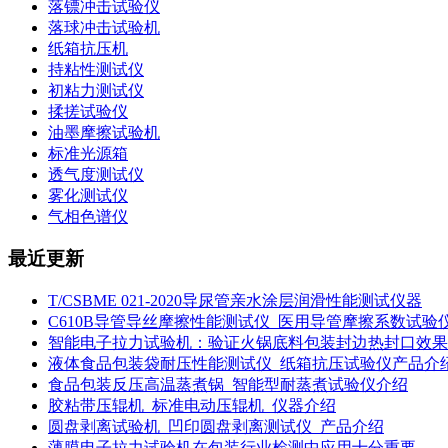
落镖冲击试验仪
落球冲击试验机
纸箱抗压机
持粘性测试仪
初粘力测试仪
揉搓试验仪
油墨摩擦试验机
标准光源箱
透气度测试仪
雾化测试仪
气相色谱仪
最近更新
T/CSBME 021-2020导尿管亲水涂层润滑性能测试仪器
C610B导管导丝摩擦性能测试仪_医用导管摩擦系数试验
智能电子拉力试验机：验证火锅底料包装封边热封口效果
液体食品包装袋耐压性能测试仪_纸箱抗压试验仪产品介
食品包装反压高温蒸煮锅_智能型耐蒸煮试验仪介绍
胶粘带压辊机_标准电动压辊机_仪器介绍
圆盘剥离试验机_凹印圆盘剥离测试仪_产品介绍
薄膜电子拉力试验机在包装行业检测中应用十分重要