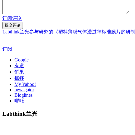
订阅评论
Labthink兰光参与研究的《塑料薄膜气体透过率标准膜片的研
订阅
Google
有道
鲜果
抓虾
My Yahoo!
newsgator
Bloglines
哪吒
Labthink兰光