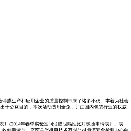
给薄膜生产和应用企业的质量控制带来了诸多不便。本着为社会
启幕。出于公益目的，本次活动费用全免，并由国内包装行业的权威
载表格（表1《2014年春季实验室间薄膜阻隔性比对试验申请表》、表
.cn。收到申请后，济南兰光机电技术有限公司包装安全检测中心向