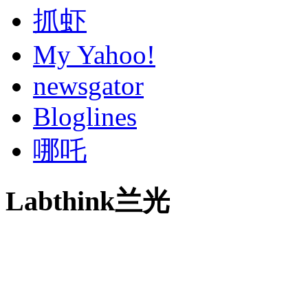
抓虾
My Yahoo!
newsgator
Bloglines
哪吒
Labthink兰光