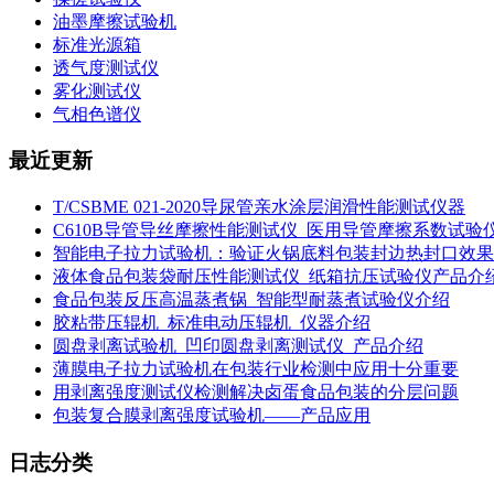
油墨摩擦试验机
标准光源箱
透气度测试仪
雾化测试仪
气相色谱仪
最近更新
T/CSBME 021-2020导尿管亲水涂层润滑性能测试仪器
C610B导管导丝摩擦性能测试仪_医用导管摩擦系数试验
智能电子拉力试验机：验证火锅底料包装封边热封口效果
液体食品包装袋耐压性能测试仪_纸箱抗压试验仪产品介
食品包装反压高温蒸煮锅_智能型耐蒸煮试验仪介绍
胶粘带压辊机_标准电动压辊机_仪器介绍
圆盘剥离试验机_凹印圆盘剥离测试仪_产品介绍
薄膜电子拉力试验机在包装行业检测中应用十分重要
用剥离强度测试仪检测解决卤蛋食品包装的分层问题
包装复合膜剥离强度试验机——产品应用
日志分类