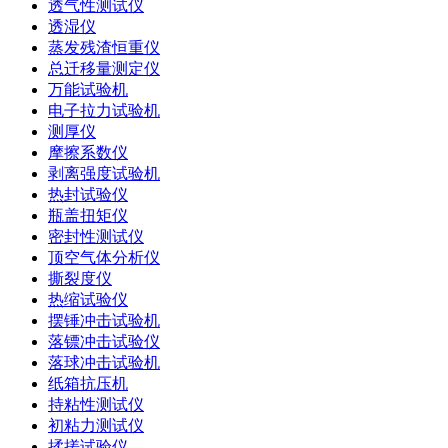
透气性测试仪
透湿仪
蒸发残渣恒重仪
总迁移量测定仪
万能试验机
电子拉力试验机
测厚仪
摩擦系数仪
剥离强度试验机
热封试验仪
瓶盖扭矩仪
密封性测试仪
顶空气体分析仪
撕裂度仪
热缩试验仪
摆锤冲击试验机
落镖冲击试验仪
落球冲击试验机
纸箱抗压机
持粘性测试仪
初粘力测试仪
揉搓试验仪