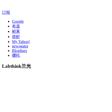
订阅
Google
有道
鲜果
抓虾
My Yahoo!
newsgator
Bloglines
哪吒
Labthink兰光