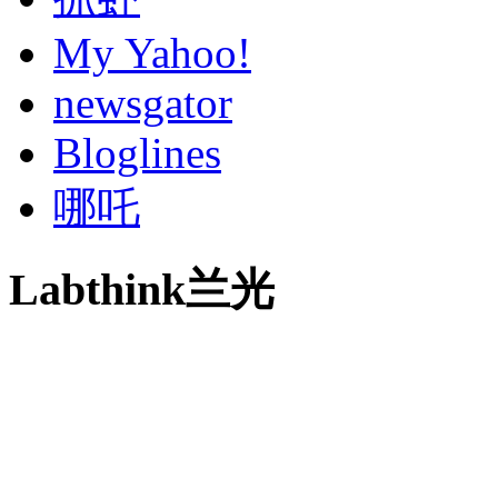
My Yahoo!
newsgator
Bloglines
哪吒
Labthink兰光