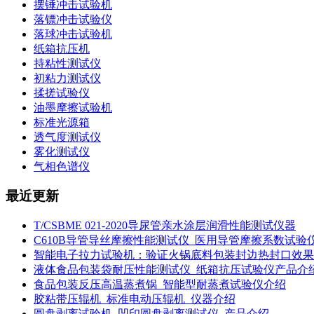
摆锤冲击试验机
落镖冲击试验仪
落球冲击试验机
纸箱抗压机
持粘性测试仪
初粘力测试仪
揉搓试验仪
油墨摩擦试验机
标准光源箱
透气度测试仪
雾化测试仪
气相色谱仪
最近更新
T/CSBME 021-2020导尿管亲水涂层润滑性能测试仪器
C610B导管导丝摩擦性能测试仪_医用导管摩擦系数试验
智能电子拉力试验机：验证火锅底料包装封边热封口效果
液体食品包装袋耐压性能测试仪_纸箱抗压试验仪产品介
食品包装反压高温蒸煮锅_智能型耐蒸煮试验仪介绍
胶粘带压辊机_标准电动压辊机_仪器介绍
圆盘剥离试验机_凹印圆盘剥离测试仪_产品介绍