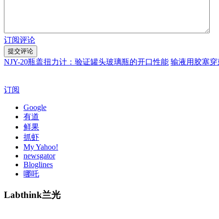
订阅评论
NJY-20瓶盖扭力计：验证罐头玻璃瓶的开口性能
输液用胶塞穿
订阅
Google
有道
鲜果
抓虾
My Yahoo!
newsgator
Bloglines
哪吒
Labthink兰光