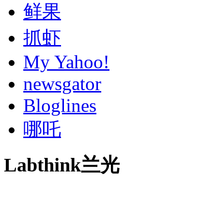
鲜果
抓虾
My Yahoo!
newsgator
Bloglines
哪吒
Labthink兰光