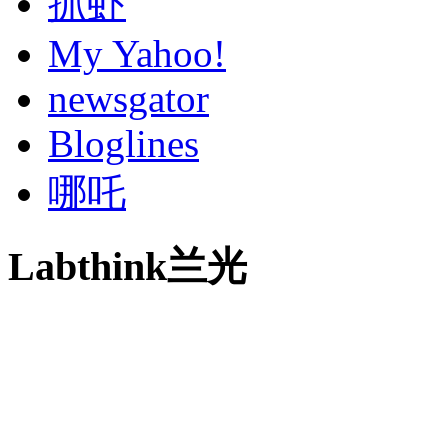
抓虾
My Yahoo!
newsgator
Bloglines
哪吒
Labthink兰光