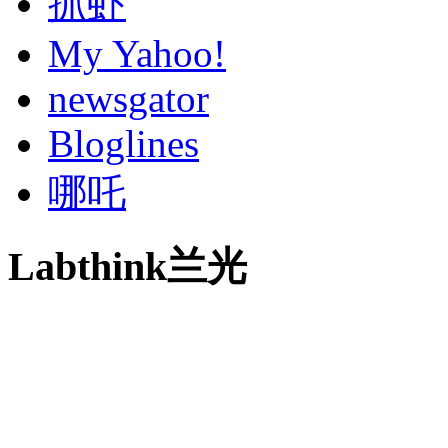
抓虾
My Yahoo!
newsgator
Bloglines
哪吒
Labthink兰光