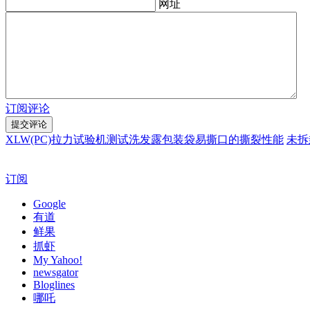
网址
订阅评论
XLW(PC)拉力试验机测试洗发露包装袋易撕口的撕裂性能
未拆
订阅
Google
有道
鲜果
抓虾
My Yahoo!
newsgator
Bloglines
哪吒