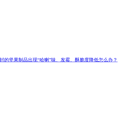
封的坚果制品出现“哈喇”味、发霉、酥脆度降低怎么办？