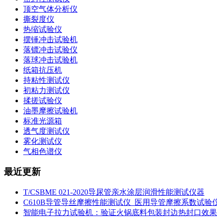
顶空气体分析仪
撕裂度仪
热缩试验仪
摆锤冲击试验机
落镖冲击试验仪
落球冲击试验机
纸箱抗压机
持粘性测试仪
初粘力测试仪
揉搓试验仪
油墨摩擦试验机
标准光源箱
透气度测试仪
雾化测试仪
气相色谱仪
最近更新
T/CSBME 021-2020导尿管亲水涂层润滑性能测试仪器
C610B导管导丝摩擦性能测试仪_医用导管摩擦系数试验
智能电子拉力试验机：验证火锅底料包装封边热封口效果