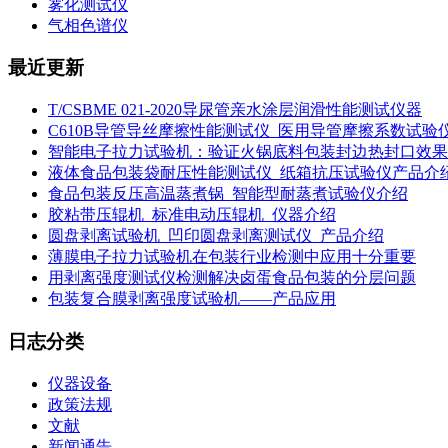
雾化测试仪
气相色谱仪
最近更新
T/CSBME 021-2020导尿管亲水涂层润滑性能测试仪器
C610B导管导丝摩擦性能测试仪_医用导管摩擦系数试验
智能电子拉力试验机：验证火锅底料包装封边热封口效果
液体食品包装袋耐压性能测试仪_纸箱抗压试验仪产品介
食品包装反压高温蒸煮锅_智能型耐蒸煮试验仪介绍
胶粘带压辊机_标准电动压辊机_仪器介绍
圆盘剥离试验机_凹印圆盘剥离测试仪_产品介绍
薄膜电子拉力试验机在包装行业检测中应用十分重要
用剥离强度测试仪检测解决卤蛋食品包装的分层问题
包装复合膜剥离强度试验机——产品应用
日志分类
仪器设备
政策法规
文献
新闻通告