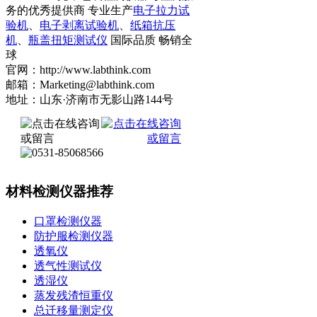
务的优秀提供商 专业生产
电子拉力试
验机
、
电子剥离试验机
、
纸箱抗压
机
、
瓶盖扭矩测试仪
国际品质 畅销全
球
官网：http://www.labthink.com
邮箱：Marketing@labthink.com
地址：山东·济南市无影山路144号
材料检测仪器推荐
口罩检测仪器
防护服检测仪器
透氧仪
透气性测试仪
透湿仪
蒸发残渣恒重仪
总迁移量测定仪