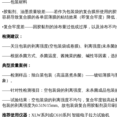
——包装材料
•胶黏剂、油墨质量较差——若作为包装袋的复合膜所使用的
容易导致复合膜的各单层薄膜的粘结效果（即复合牢度）降低
•复合牢度差——因胶黏剂的涂布量过低或过厚，以及涂布不
检测建议：
——关注包装的剥离强度(空包装袋或卷膜)、剥离强度(未杀菌
——根据杀菌方式、杀菌温度、酱腌菜的酸、碱性等因素，选
典型质量案例：
——检测样品：辣白菜包装（高温蒸煮杀菌）——镀铝薄膜与
象）。
——针对性检测项目：空包装袋的剥离强度、未杀菌成品包装
——试验结果：空包装袋的剥离强度不均匀，复合牢度较高处剥离强度为
包装的剥离强度为0.51N/15mm。故包装袋复合用胶黏剂
推荐使用仪器：
XLW系列或C610系列 智能电子拉力试验机