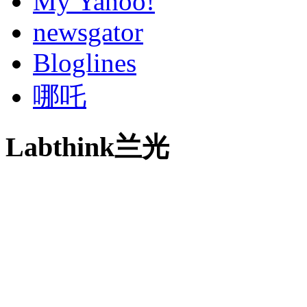
My Yahoo!
newsgator
Bloglines
哪吒
Labthink兰光