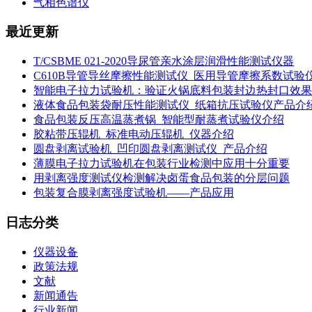
气相色谱仪
最近更新
T/CSBME 021-2020导尿管亲水涂层润滑性能测试仪器
C610B导管导丝摩擦性能测试仪_医用导管摩擦系数试验
智能电子拉力试验机：验证火锅底料包装封边热封口效果
液体食品包装袋耐压性能测试仪_纸箱抗压试验仪产品介
食品包装反压高温蒸煮锅_智能型耐蒸煮试验仪介绍
胶粘带压辊机_标准电动压辊机_仪器介绍
圆盘剥离试验机_凹印圆盘剥离测试仪_产品介绍
薄膜电子拉力试验机在包装行业检测中应用十分重要
用剥离强度测试仪检测解决卤蛋食品包装的分层问题
包装复合膜剥离强度试验机——产品应用
日志分类
仪器设备
政策法规
文献
新闻通告
行业新闻