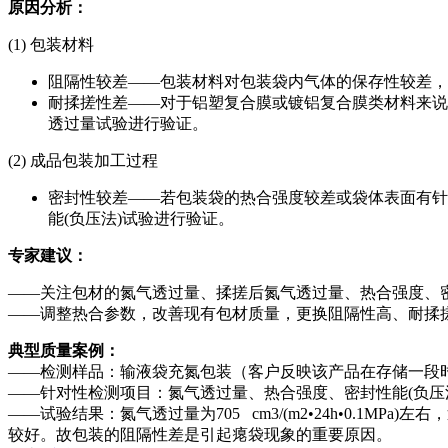
原因分析：
(1) 包装材料
阻隔性较差——包装材料对包装袋内气体的保存性较差，
耐揉搓性差——对于铝塑复合膜或镀铝复合膜类材料来说
透过量试验进行验证。
(2) 成品包装加工过程
密封性较差——若包装袋的热合强度较差或袋体表面有针
能(负压法)试验进行验证。
专家建议：
——关注包材的氮气透过量、揉搓后氮气透过量、热合强度、密
——调整热合参数，改善现有包材质量，更换阻隔性高、耐揉
典型质量案例：
——检测样品：输液袋充氮包装（客户反映该产品在存储一段
——针对性检测项目：氮气透过量、热合强度、密封性能(负压
——试验结果：氮气透过量为705 cm3/(m2•24h•0.1M
较好。故包装的阻隔性差是引起瘪袋现象的重要原因。