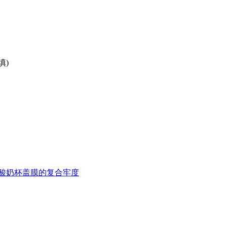
填)
酸奶杯盖膜的复合牢度