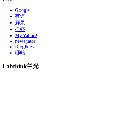
Google
有道
鲜果
抓虾
My Yahoo!
newsgator
Bloglines
哪吒
Labthink兰光