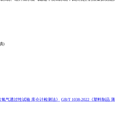
填)
料薄膜和薄片氧气透过性试验 库仑计检测法》
GB/T 1038-2022《塑