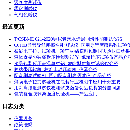
透气度测试仪
雾化测试仪
气相色谱仪
最近更新
T/CSBME 021-2020导尿管亲水涂层润滑性能测试仪器
C610B导管导丝摩擦性能测试仪_医用导管摩擦系数试验
智能电子拉力试验机：验证火锅底料包装封边热封口效果
液体食品包装袋耐压性能测试仪_纸箱抗压试验仪产品介
食品包装反压高温蒸煮锅_智能型耐蒸煮试验仪介绍
胶粘带压辊机_标准电动压辊机_仪器介绍
圆盘剥离试验机_凹印圆盘剥离测试仪_产品介绍
薄膜电子拉力试验机在包装行业检测中应用十分重要
用剥离强度测试仪检测解决卤蛋食品包装的分层问题
包装复合膜剥离强度试验机——产品应用
日志分类
仪器设备
政策法规