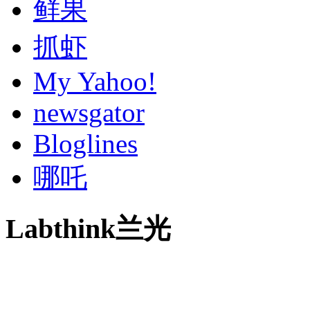
鲜果
抓虾
My Yahoo!
newsgator
Bloglines
哪吒
Labthink兰光