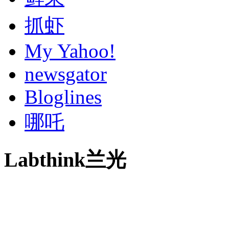
抓虾
My Yahoo!
newsgator
Bloglines
哪吒
Labthink兰光