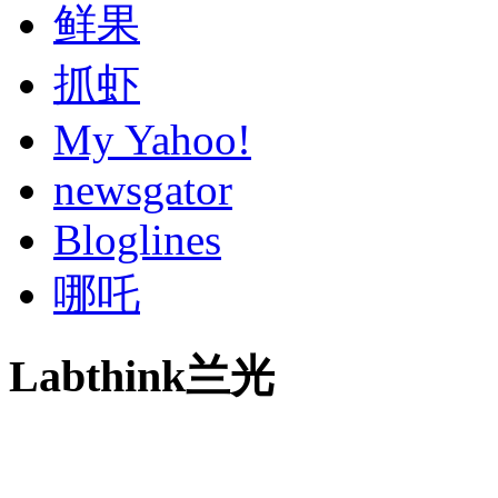
鲜果
抓虾
My Yahoo!
newsgator
Bloglines
哪吒
Labthink兰光