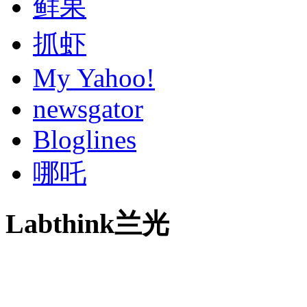
鲜果
抓虾
My Yahoo!
newsgator
Bloglines
哪吒
Labthink兰光