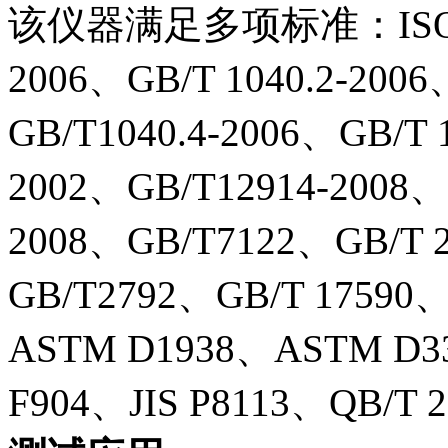
该仪器满足多项标准：ISO 37
2006、GB/T 1040.2-2006
GB/T1040.4-2006、GB/T 
2002、GB/T12914-2008、G
2008、GB/T7122、GB/T 
GB/T2792、GB/T 1759
ASTM D1938、ASTM D
F904、JIS P8113、QB/T 2