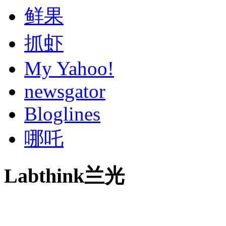
鲜果
抓虾
My Yahoo!
newsgator
Bloglines
哪吒
Labthink兰光