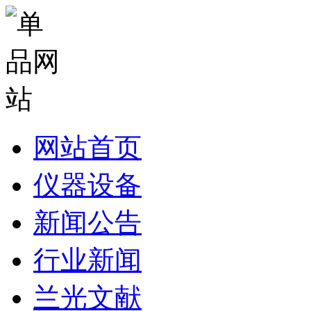
网站首页
仪器设备
新闻公告
行业新闻
兰光文献