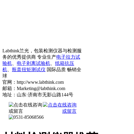
Labthink兰光，包装检测仪器与检测服
务的优秀提供商 专业生产
电子拉力试
验机
、
电子剥离试验机
、
纸箱抗压
机
、
瓶盖扭矩测试仪
国际品质 畅销全
球
官网：http://www.labthink.com
邮箱：Marketing@labthink.com
地址：山东·济南市无影山路144号