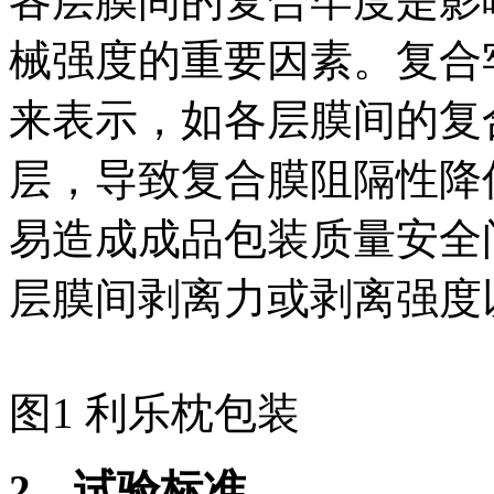
各层膜间的复合牢度是影
械强度的重要因素。复合
来表示，如各层膜间的复
层，导致复合膜阻隔性降
易造成成品包装质量安全
层膜间剥离力或剥离强度
图1 利乐枕包装
2
、试验标准