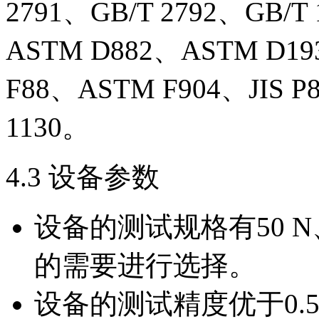
2791、GB/T 2792、GB/T
ASTM D882、ASTM D1
F88、ASTM F904、JIS P8
1130。
4.3 设备参数
设备的测试规格有50 N
的需要进行选择。
设备的测试精度优于0.