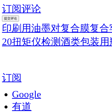
订阅评论
印刷用油墨对复合膜复合
20扭矩仪检测酒类包装
订阅
Google
有道