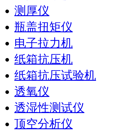
测厚仪
瓶盖扭矩仪
电子拉力机
纸箱抗压机
纸箱抗压试验机
透氧仪
透湿性测试仪
顶空分析仪