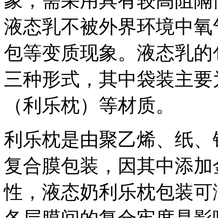
象，需采用具有较高阻隔
液态乳不被外界环境中氧
包等变质现象。液态乳的
三种形式，其中袋装主要
（利乐枕）等材质。
利乐枕是由聚乙烯、纸、
复合膜包装，因其中添加
性，液态奶利乐枕包装可满