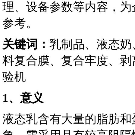
理、设备参数等内容，为
参考。
关键词：
乳制品、液态奶
料复合膜、复合牢度、剥
验机
1
、意义
液态乳含有大量的脂肪和