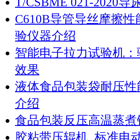
T/CSBME 021-2
C610B导管导丝摩擦
验仪器介绍
智能电子拉力试验机：
效果
液体食品包装袋耐压性
介绍
食品包装反压高温蒸煮
胶粘带压辊机_标准电