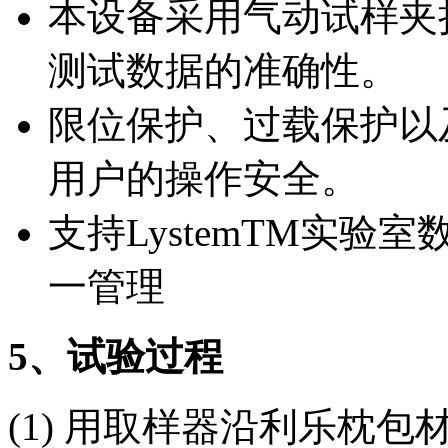
本设备采用气动试样夹
测试数据的准确性。
限位保护、过载保护以
用户的操作安全。
支持LystemTM实
一管理
5
、试验过程
(1) 用取样器沿利乐枕